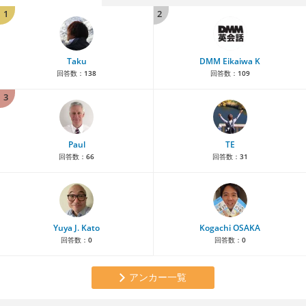
1
2
Taku
DMM Eikaiwa K
回答数：
138
回答数：
109
3
Paul
TE
回答数：
66
回答数：
31
Yuya J. Kato
Kogachi OSAKA
回答数：
0
回答数：
0
アンカー一覧