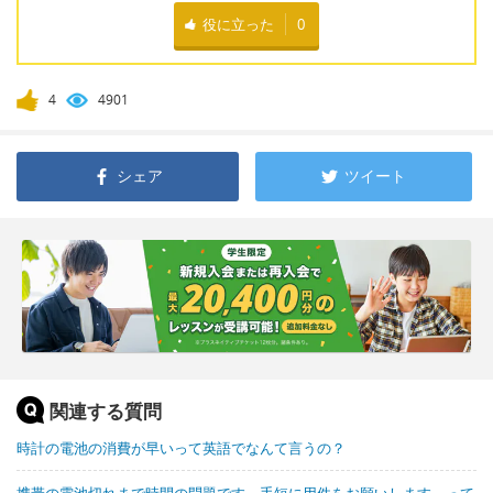
役に立った
0
4
4901
シェア
ツイート
関連する質問
時計の電池の消費が早いって英語でなんて言うの？
携帯の電池切れまで時間の問題です。手短に用件をお願いします。って