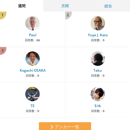
週間
月間
総合
1
2
Paul
Yuya J. Kato
回答数：
66
回答数：
0
3
Kogachi OSAKA
Taku
回答数：
0
回答数：
0
TE
Erik
回答数：
0
回答数：
0
アンカー一覧