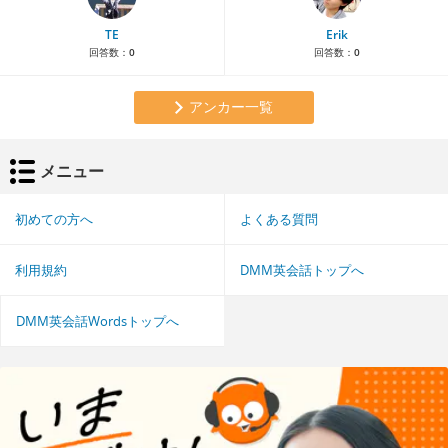
TE
Erik
回答数：
0
回答数：
0
アンカー一覧
メニュー
初めての方へ
よくある質問
利用規約
DMM英会話トップへ
DMM英会話Wordsトップへ