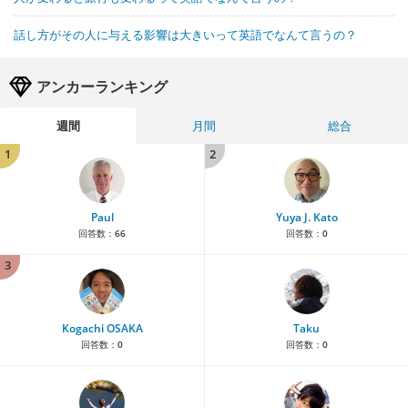
話し方がその人に与える影響は大きいって英語でなんて言うの？
アンカーランキング
週間
月間
総合
1
2
Paul
Yuya J. Kato
回答数：
66
回答数：
0
3
Kogachi OSAKA
Taku
回答数：
0
回答数：
0