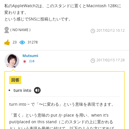
私のAppleWatch2は、このスタンドに置くとMacintosh 128Kに
変わります。
という感じでSNSに投稿したいです。
( NO NAME )
2017/02/12 10:12
23
31278
Mutsumi
2017/02/15 17:28
日本
回答
turn into
turn into ~ で「〜に変わる」という意味を表現できます。
「置く」という意味の put か place を用い、when it's
put/placed on this stand（このスタンドの上に置かれる
と）という表現を最後に付けて、以下のような文にすれば、