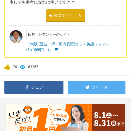
少しでも参考になれば幸いです(
^_^
)
役に立った
6
回答したアンカーのサイト
「大阪 (難波・堺・河内長野)カフェ英語レッスン
(1h1666円～)」
76
63267
シェア
ツイート