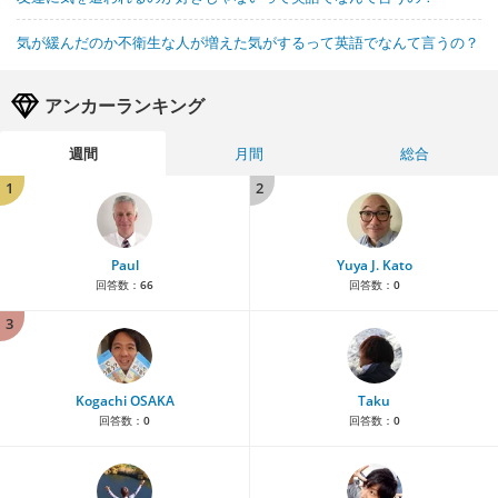
気が緩んだのか不衛生な人が増えた気がするって英語でなんて言うの？
アンカーランキング
週間
月間
総合
1
2
Paul
Yuya J. Kato
回答数：
66
回答数：
0
3
Kogachi OSAKA
Taku
回答数：
0
回答数：
0