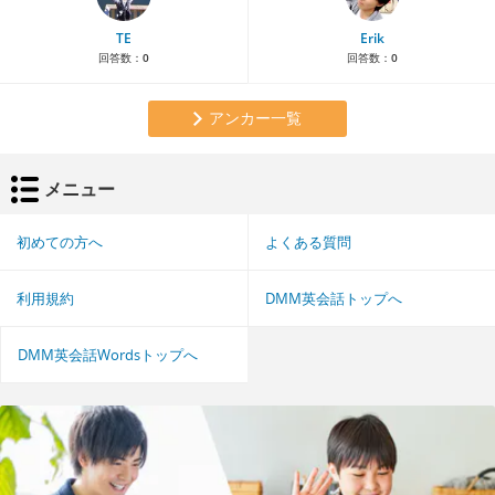
TE
Erik
回答数：
0
回答数：
0
アンカー一覧
メニュー
初めての方へ
よくある質問
利用規約
DMM英会話トップへ
DMM英会話Wordsトップへ