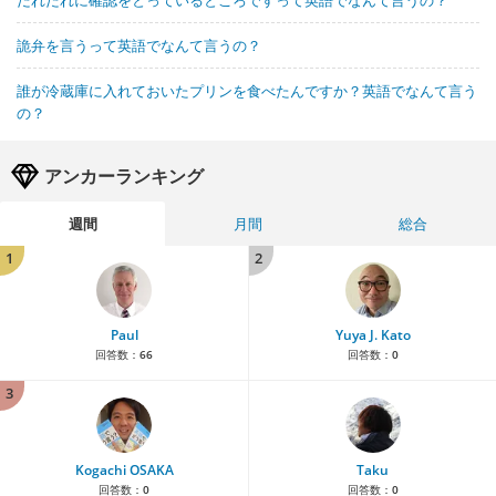
だれだれに確認をとっているところですって英語でなんて言うの？
詭弁を言うって英語でなんて言うの？
誰が冷蔵庫に入れておいたプリンを食べたんですか？英語でなんて言う
の？
アンカーランキング
週間
月間
総合
1
2
Paul
Yuya J. Kato
回答数：
66
回答数：
0
3
Kogachi OSAKA
Taku
回答数：
0
回答数：
0