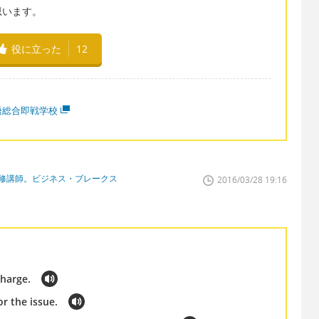
思います。
役に立った
12
語総合即戦学校
研修講師。ビジネス・ブレークス
2016/03/28 19:16
charge.
r the issue.