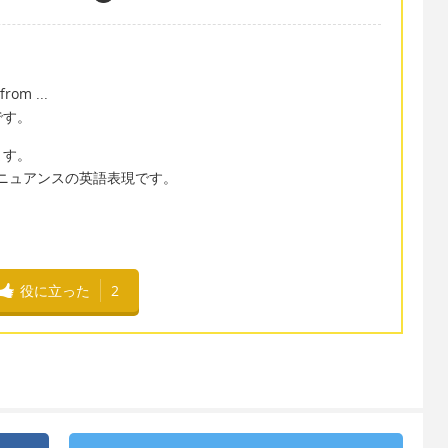
from ...
です。
ます。
というニュアンスの英語表現です。
役に立った
2