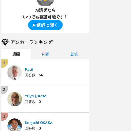
AI講師なら
いつでも相談可能です！
AI講師に聞く
アンカーランキング
週間
月間
総合
1
Paul
回答数：
66
2
Yuya J. Kato
回答数：
0
3
Kogachi OSAKA
回答数：
0