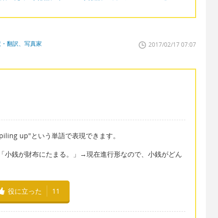
訳・翻訳、写真家
2017/02/17 07:07
"piling up"という単語で表現できます。
n my wallet. 「小銭が財布にたまる。」→現在進行形なので、小銭がどん
。
役に立った
11