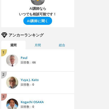
AI講師なら
いつでも相談可能です！
AI講師に聞く
アンカーランキング
週間
月間
総合
1
Paul
回答数：
66
2
Yuya J. Kato
回答数：
0
3
Kogachi OSAKA
回答数：
0