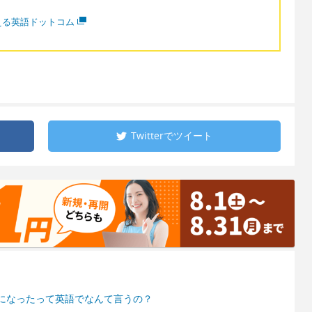
える英語ドットコム
Twitterで
ツイート
になったって英語でなんて言うの？