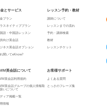
料金とサービス
レッスン予約・教材
金プラン
講師について
ラスネイティブプラン
レッスンまでの流れ
国語・中国語レッスン
予約・講師検索
供向け英会話
教材
ジネス英会話オプション
レッスンチケット
れ聞いてeKnow?
DMM英会話について
お客様サポート
MM英会話利用規約
よくある質問
MM英会話グループの個人情報取
とっさのフレーズ集
扱いについて
ディア掲載一覧
用情報