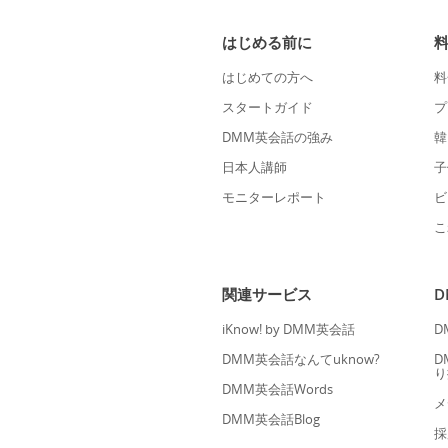
はじめる前に
はじめての方へ
料
スタートガイド
プ
DMM英会話の強み
韓
日本人講師
子
モニターレポート
ビ
こ
関連サービス
iKnow! by DMM英会話
D
DMM英会話なんてuknow?
D
り
DMM英会話Words
メ
DMM英会話Blog
採