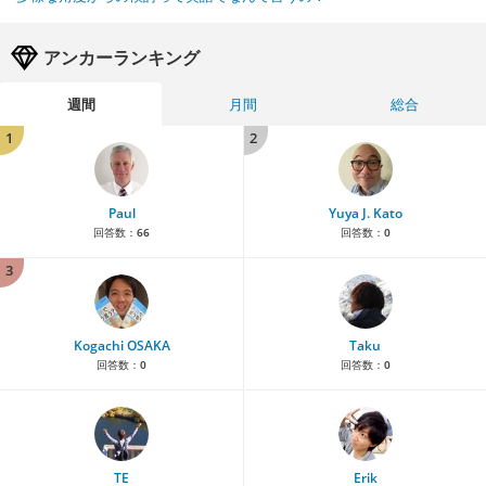
アンカーランキング
週間
月間
総合
1
2
Paul
Yuya J. Kato
回答数：
66
回答数：
0
3
Kogachi OSAKA
Taku
回答数：
0
回答数：
0
TE
Erik