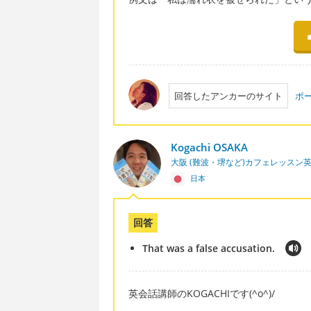
回答したアンカーのサイト
ポー
Kogachi OSAKA
大阪 (難波・堺など)カフェレッスン
日本
回答
That was a false accusation.
英会話講師のKOGACHIです(^o^)/