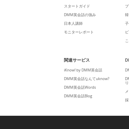
スタートガイド
プ
DMM英会話の強み
韓
日本人講師
子
モニターレポート
ビ
こ
関連サービス
iKnow! by DMM英会話
D
DMM英会話なんてuknow?
D
り
DMM英会話Words
メ
DMM英会話Blog
採