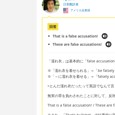
日英翻訳者
アメリカ合衆国
回答
That is a false accusation!
These are false accusations!
「濡れ衣」は基本的に「false accusat
※「濡れ衣を着せられる」＝「be falsely a
※「～に濡れ衣を着せる」＝「falsely acc
>とんだ濡れ衣だったって英語でなんて言
無実の罪を負わされたことに対して、反
That is a false accusation! / These are 
※また、「That's bullshit!」で結