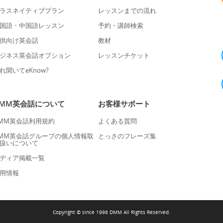
ラスネイティブプラン
レッスンまでの流れ
国語・中国語レッスン
予約・講師検索
供向け英会話
教材
ジネス英会話オプション
レッスンチケット
れ聞いてeKnow?
DMM英会話について
お客様サポート
MM英会話利用規約
よくある質問
MM英会話グループの個人情報取
とっさのフレーズ集
扱いについて
ディア掲載一覧
用情報
Copyright © since 1998 DMM All Rights Reserved.