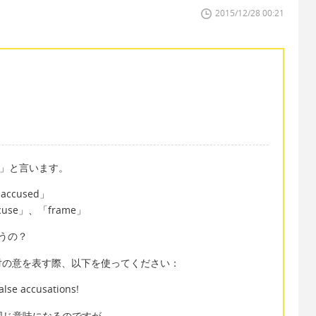
2015/12/28 00:21
ion」と言います。
ccused」
use」、「frame」
うの？
対の意を表す際、以下を使ってください：
false accusations!
果的に同じ意味になるのですが、