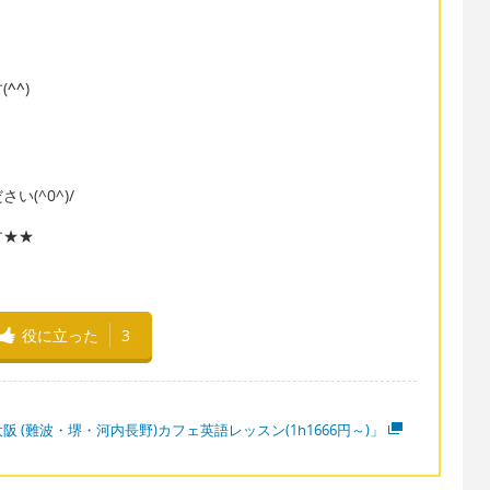
(
^^
)
(^0^)/
す★★
役に立った
3
阪 (難波・堺・河内長野)カフェ英語レッスン(1h1666円～)」