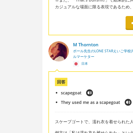
カジュアルな場面に限る表現であるため
M Thornton
ポール先生のLONE STARえいご
ルマーケター
日本
回答
scapegoat
They used me as a scapegoat
スケープゴートで、濡れ衣を着せられた
例文は「私は濡れ衣を被せられた」とい