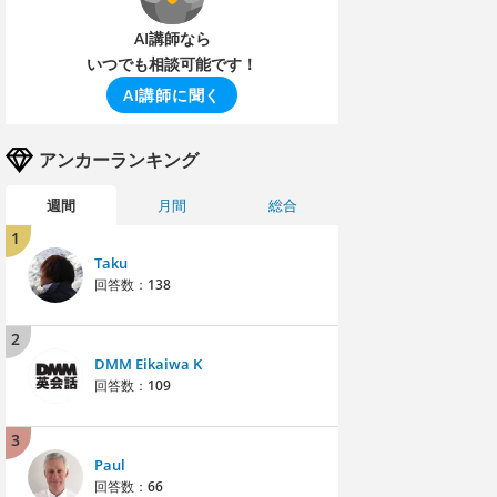
AI講師なら
いつでも相談可能です！
AI講師に聞く
アンカーランキング
週間
月間
総合
1
Taku
回答数：
138
2
DMM Eikaiwa K
回答数：
109
3
Paul
回答数：
66