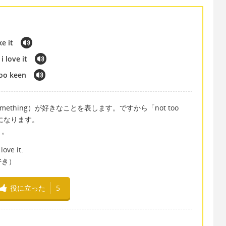
e it
i love it
too keen
（something）が好きなことを表します。ですから「not too
になります。
う。
love it.
好き）
役に立った
5