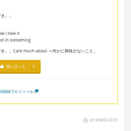
好き。」
w I love it
ted in something
Care much about ＝何かに興味がないこと。
役に立った
5
MM講師プロフィール
2018/09/26 20:57