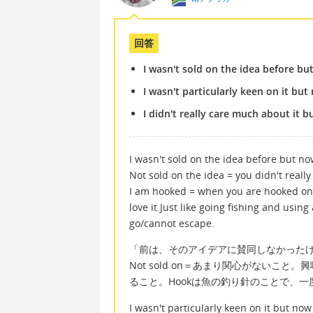
回答
I wasn't sold on the idea before b
I wasn't particularly keen on it but 
I didn't really care much about it bu
I wasn't sold on the idea before but n
Not sold on the idea = you didn't really
I am hooked = when you are hooked on 
love it.Just like going fishing and usin
go/cannot escape.
「前は、そのアイデアに賛同しなかった
Not sold on＝あまり関心がないこと。
ること。Hookは魚の釣り針のことで、
I wasn't particularly keen on it but now I