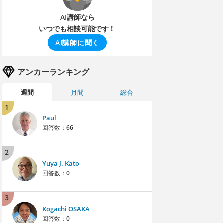
AI講師なら
いつでも相談可能です！
AI講師に聞く
アンカーランキング
週間
月間
総合
1
Paul
回答数：
66
2
Yuya J. Kato
回答数：
0
3
Kogachi OSAKA
回答数：
0