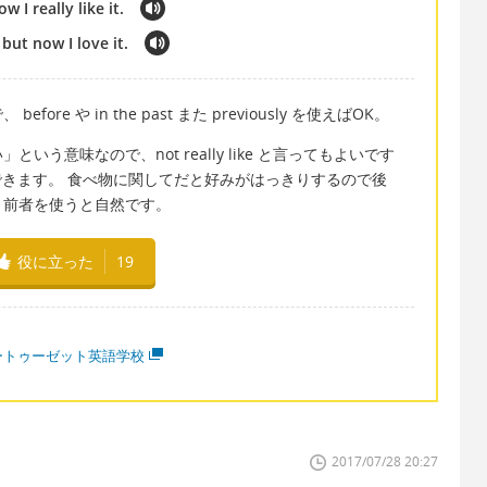
w I really like it.
, but now I love it.
e や in the past また previously を使えばOK。
う意味なので、not really like と言ってもよいです
を使うこともできます。 食べ物に関してだと好みがはっきりするので後
、前者を使うと自然です。
役に立った
19
ートゥーゼット英語学校
2017/07/28 20:27