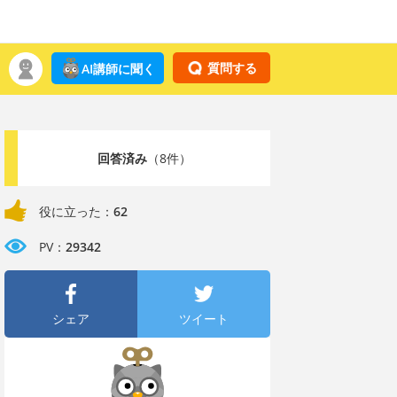
質問する
AI講師に聞く
回答済み
（8件）
役に立った：
62
PV：
29342
シェア
ツイート