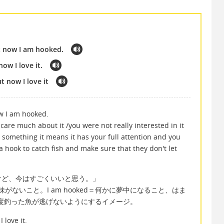
ut now I am hooked.
now I love it.
t now I love it
ow I am hooked.
 care much about it /you were not really interested in it
something it means it has your full attention and you
g a hook to catch fish and make sure that they don't let
けど、今はすごくいいと思う。」
興味がないこと。I am hooked＝何かに夢中になること、はま
一度釣った魚が逃げないようにするイメージ。
 love it.