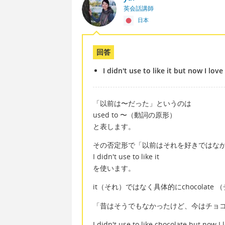
英会話講師
日本
回答
I didn't use to like it but now I love 
「以前は〜だった」というのは
used to 〜（動詞の原形）
と表します。
その否定形で「以前はそれを好きではな
I didn't use to like it
を使います。
it（それ）ではなく具体的にchocolate
「昔はそうでもなかったけど、今はチョ
I didn't use to like chocolate but now I l