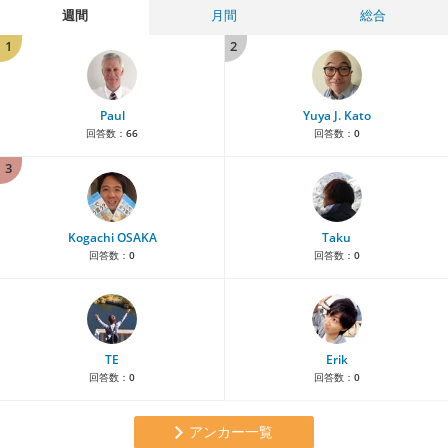
週間
月間
総合
1
2
Paul
Yuya J. Kato
回答数：
66
回答数：
0
3
Kogachi OSAKA
Taku
回答数：
0
回答数：
0
TE
Erik
回答数：
0
回答数：
0
アンカー一覧