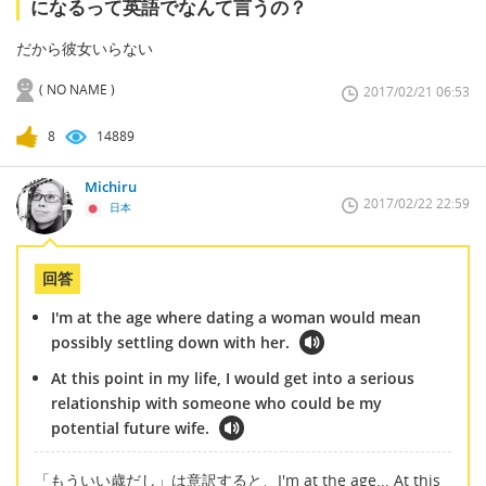
になるって英語でなんて言うの？
だから彼女いらない
( NO NAME )
2017/02/21 06:53
8
14889
Michiru
2017/02/22 22:59
日本
回答
I'm at the age where dating a woman would mean
possibly settling down with her.
At this point in my life, I would get into a serious
relationship with someone who could be my
potential future wife.
「もういい歳だし」は意訳すると、I'm at the age... At this