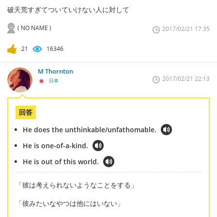
破天荒すぎてついていけない人に対して
( NO NAME )
2017/02/21 17:35
21
16346
M Thornton
2017/02/21 22:13
日本
回答
He does the unthinkable/unfathomable.
He is one-of-a-kind.
He is out of this world.
「彼は考えられないようなことをする」
「彼みたいなやつは他にはいない」