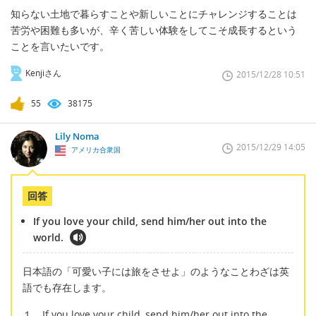
知らない土地で暮らすことや新しいことにチャレンジすることは
苦労や困難も多いが、辛く苦しい体験をしてこそ成長するという
ことを言いたいです。
Kenjiさん
2015/12/28 10:51
55
38175
Lily Noma
2015/12/29 14:05
アメリカ合衆国
回答
If you love your child, send him/her out into the
world.
日本語の「可愛い子には旅をさせよ」のようなことわざは英
語でも存在します。
１。If you love your child, send him/her out into the