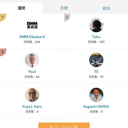
週間
月間
総合
1
2
DMM Eikaiwa K
Taku
回答数：
242
回答数：
187
3
Paul
TE
回答数：
66
回答数：
31
Yuya J. Kato
Kogachi OSAKA
回答数：
0
回答数：
0
アンカー一覧