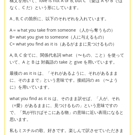
構文を用いて、love is not A or B, but C （愛は A や B では
なく、C だ）という形にしています。
A , B, C の箇所に、以下のそれぞれを入れています。
A＝ｗhat you take from someone （人から奪うもの）
B= what you give to someone（人に与えるもの）
C= what you find as it is（あるがままに見つけるもの）
A, B, C 全てに、関係代名詞 what （〜もの、こと）を使って
いて、A と B は 対義語の take と give を用いています。
最後の as it is は、「それがあるように、それがあるまま
に、そのままで」という意味です。接続詞の as （〜よう
に）を用いています。
what you find as it is は、そのまま訳せば、「人が、それ
（=愛）があるままに、見つけるもの」という意味ですの
で、「気が付けばそこにある物」の意味に近い表現になると
思います。
私もミスチルの歌、好きです。楽しんで訳させていただきま