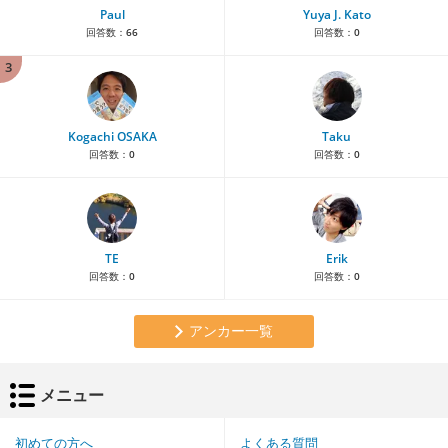
Paul
Yuya J. Kato
回答数：
66
回答数：
0
3
Kogachi OSAKA
Taku
回答数：
0
回答数：
0
TE
Erik
回答数：
0
回答数：
0
アンカー一覧
メニュー
初めての方へ
よくある質問