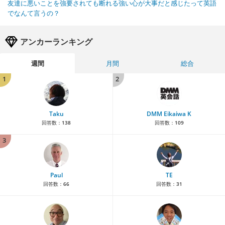
友達に悪いことを強要されても断れる強い心が大事だと感じたって英語
でなんて言うの？
アンカーランキング
週間
月間
総合
1
2
Taku
DMM Eikaiwa K
回答数：
138
回答数：
109
3
Paul
TE
回答数：
66
回答数：
31