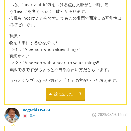
「心」"heart/spirit"気をつける点は文脈がない時、違
う"heart"を考えちゃう可能性があります。
心臓も"heart"だからです。でもこの場面で間違える可能性は
ほぼゼロです。
翻訳：
物を大事にする心を持つ人
-->１："A person who values things"
直訳すると
-->２："A person with a heart to value things"
直訳できですがちょっと不自然な言い方だともいます。
もっとシンプルな言い方だと「１」の方がいいと考えます。
役に立った
3
Kogachi OSAKA
2023/08/08 16:57
日本