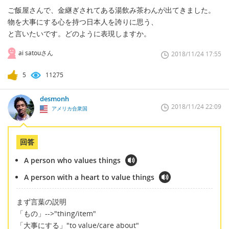
ご飯屋さんで、金継ぎされてある湯飲み茶わんが出てきました。
物を大事にする心を持つ日本人を誇りに思う、
と言いたいです。どのように表現しますか。
ai satouさん
2018/11/24 17:55
5
11275
desmonh
2018/11/24 22:09
アメリカ合衆国
回答
A person who values things
A person with a heart to value things
まず言葉の説明
「もの」-->"thing/item"
「大事にする」"to value/care about"