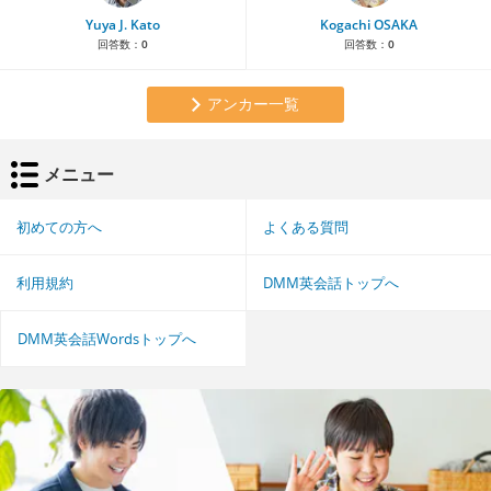
Yuya J. Kato
Kogachi OSAKA
回答数：
0
回答数：
0
アンカー一覧
メニュー
初めての方へ
よくある質問
利用規約
DMM英会話トップへ
DMM英会話Wordsトップへ