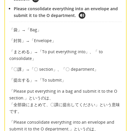
Please consolidate everything into an envelope and
submit it to the O department.
「袋」→「Bag」
「封筒」→「Envelope」
「まとめる」→「To put everything into」、「 to
consolidate」
「〇課」→「〇 section」、「〇 department」
「提出する」→「To submit」
「Please put everything in a bag and submit it to the O
section.」というのは、
「全部袋にまとめて、〇課に提出してください」という意味
です。
「Please consolidate everything into an envelope and
submit it to the O department.」というのは、