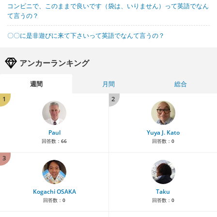
コンビニで、このままで良いです（袋は、いりません）って英語でなん
て言うの？
〇〇に是非遊びに来て下さいって英語でなんて言うの？
アンカーランキング
週間
月間
総合
1
2
Paul
Yuya J. Kato
回答数：
66
回答数：
0
3
Kogachi OSAKA
Taku
回答数：
0
回答数：
0