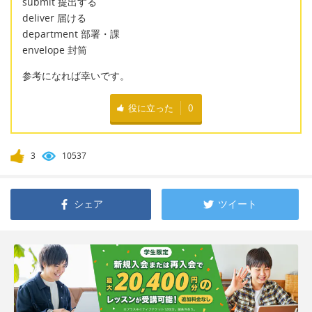
submit 提出する
deliver 届ける
department 部署・課
envelope 封筒
参考になれば幸いです。
役に立った
0
3
10537
シェア
ツイート