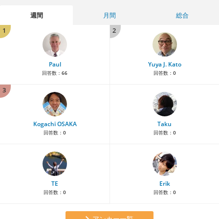
週間
月間
総合
1
2
Paul
Yuya J. Kato
回答数：
66
回答数：
0
3
Kogachi OSAKA
Taku
回答数：
0
回答数：
0
TE
Erik
回答数：
0
回答数：
0
アンカー一覧