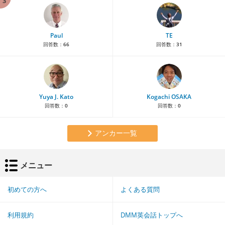
3
Paul
TE
回答数：
66
回答数：
31
Yuya J. Kato
Kogachi OSAKA
回答数：
0
回答数：
0
アンカー一覧
メニュー
初めての方へ
よくある質問
利用規約
DMM英会話トップへ