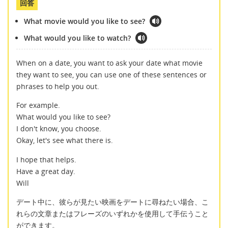
回答
What movie would you like to see?
What would you like to watch?
When on a date, you want to ask your date what movie
they want to see, you can use one of these sentences or
phrases to help you out.
For example.
What would you like to see?
I don't know, you choose.
Okay, let's see what there is.
I hope that helps.
Have a great day.
Will
デート中に、彼らが見たい映画をデートに尋ねたい場合、こ
れらの文章またはフレーズのいずれかを使用して手伝うこと
ができます。