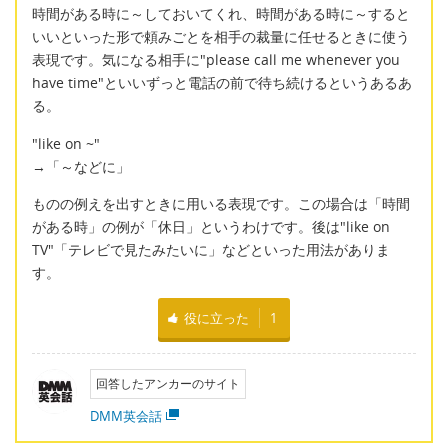
時間がある時に～しておいてくれ、時間がある時に～すると
いいといった形で頼みごとを相手の裁量に任せるときに使う
表現です。気になる相手に"please call me whenever you
have time"といいずっと電話の前で待ち続けるというあるあ
る。
"like on ~"
→「～などに」
ものの例えを出すときに用いる表現です。この場合は「時間
がある時」の例が「休日」というわけです。後は"like on
TV"「テレビで見たみたいに」などといった用法がありま
す。
役に立った
1
回答したアンカーのサイト
DMM英会話