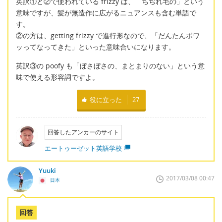
英訳①と②で使われている frizzy は、「ちぢれ毛の」という
意味ですが、髪が無造作に広がるニュアンスも含む単語で
す。
②の方は、getting frizzy で進行形なので、「だんたんボワ
ッってなってきた」といった意味合いになります。
英訳③の poofy も「ぼさぼさの、まとまりのない」という意
味で使える形容詞ですよ。
役に立った
27
回答したアンカーのサイト
エートゥーゼット英語学校
Yuuki
2017/03/08 00:47
日本
回答