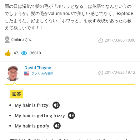
雨の日は湿気で髪の毛が「ボワッとなる」は英語でなんというの
でしょうか。髪の毛がvoluminousで美しい感じでなく、explode
したような、好ましくない「ボワッと」を表す表現があったら教
えて欲しいです！！
Chihiro さん
2017/03/06 10:06
47
36010
David Thayne
2017/04/26 19:12
アメリカ合衆国
回答
My hair is frizzy.
My hair is getting frizzy
My hair is poofy.