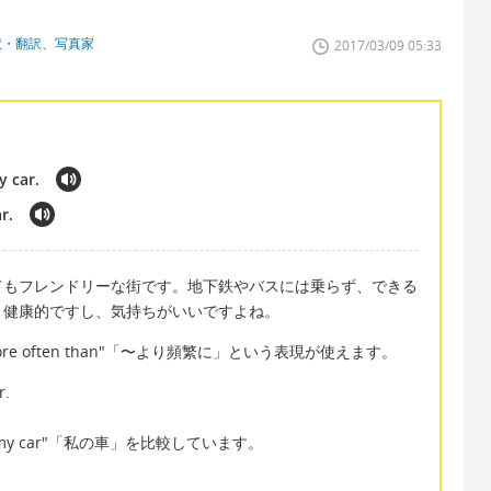
訳・翻訳、写真家
2017/03/09 05:33
y car.
ar.
てもフレンドリーな街です。地下鉄やバスには乗らず、できる
。健康的ですし、気持ちがいいですよね。
 often than"「〜より頻繁に」という表現が使えます。
r.
"my car"「私の車」を比較しています。