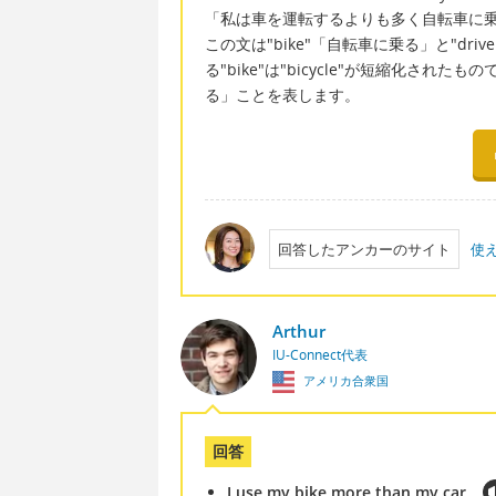
「私は車を運転するよりも多く自転車に
この文は"bike"「自転車に乗る」と"dri
る"bike"は"bicycle"が短縮化さ
る」ことを表します。
回答したアンカーのサイト
使
Arthur
IU-Connect代表
アメリカ合衆国
回答
I use my bike more than my car