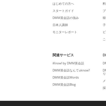
はじめての方へ
料
スタートガイド
プ
DMM英会話の強み
韓
日本人講師
子
モニターレポート
ビ
こ
関連サービス
iKnow! by DMM英会話
D
DMM英会話なんてuknow?
D
り
DMM英会話Words
メ
DMM英会話Blog
採