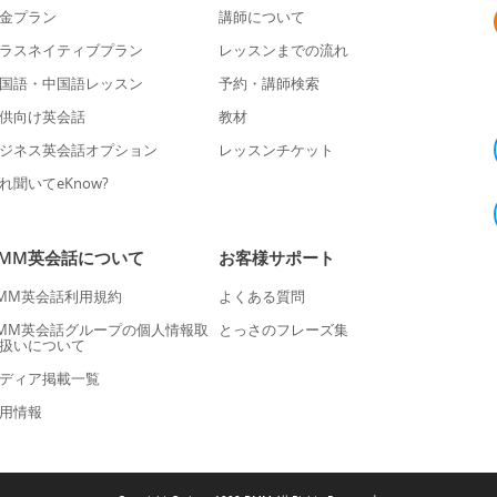
金プラン
講師について
ラスネイティブプラン
レッスンまでの流れ
国語・中国語レッスン
予約・講師検索
供向け英会話
教材
ジネス英会話オプション
レッスンチケット
れ聞いてeKnow?
DMM英会話について
お客様サポート
MM英会話利用規約
よくある質問
MM英会話グループの個人情報取
とっさのフレーズ集
扱いについて
ディア掲載一覧
用情報