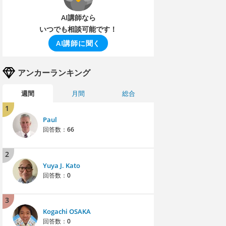
AI講師なら
いつでも相談可能です！
AI講師に聞く
アンカーランキング
週間
月間
総合
1
Paul
回答数：
66
2
Yuya J. Kato
回答数：
0
3
Kogachi OSAKA
回答数：
0