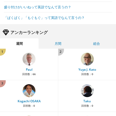
盛り付けがいいねって英語でなんて言うの？
「ぱくぱく」「もぐもぐ」って英語でなんて言うの？
アンカーランキング
週間
月間
総合
1
2
Paul
Yuya J. Kato
回答数：
66
回答数：
0
3
Kogachi OSAKA
Taku
回答数：
0
回答数：
0