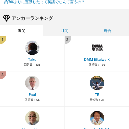
約3年ぶりに運動したって英語でなんて言うの？
アンカーランキング
週間
月間
総合
1
2
Taku
DMM Eikaiwa K
回答数：
138
回答数：
109
3
Paul
TE
回答数：
66
回答数：
31