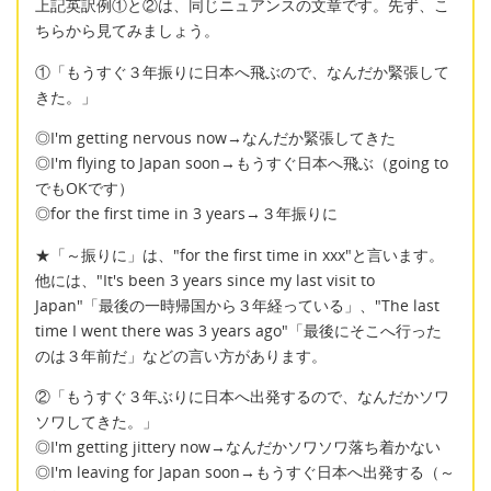
上記英訳例①と②は、同じニュアンスの文章です。先ず、こ
ちらから見てみましょう。
①「もうすぐ３年振りに日本へ飛ぶので、なんだか緊張して
きた。」
◎I'm getting nervous now→なんだか緊張してきた
◎I'm flying to Japan soon→もうすぐ日本へ飛ぶ（going to
でもOKです）
◎for the first time in 3 years→３年振りに
★「～振りに」は、"for the first time in xxx"と言います。
他には、"It's been 3 years since my last visit to
Japan"「最後の一時帰国から３年経っている」、"The last
time I went there was 3 years ago"「最後にそこへ行った
のは３年前だ」などの言い方があります。
②「もうすぐ３年ぶりに日本へ出発するので、なんだかソワ
ソワしてきた。」
◎I'm getting jittery now→なんだかソワソワ落ち着かない
◎I'm leaving for Japan soon→もうすぐ日本へ出発する（～