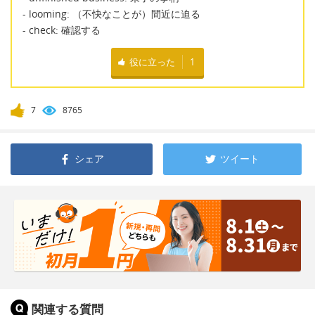
- looming: （不快なことが）間近に迫る
- check: 確認する
役に立った
1
7
8765
シェア
ツイート
関連する質問