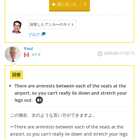
役に立った
2
回答したアンカーのサイト
ブログ
Paul
2026/05/17 02:15
カナダ
回答
There are armrests between each of the seats at the
airport, so you can't really lie down and stretch your
legs out.
この場合、次のような言い方ができますよ。
ーThere are armrests between each of the seats at the
airport, so you can't really lie down and stretch your legs