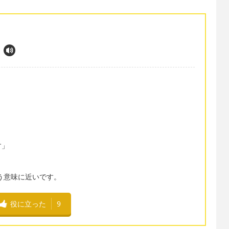
.
す」
いう意味に近いです。
役に立った
9