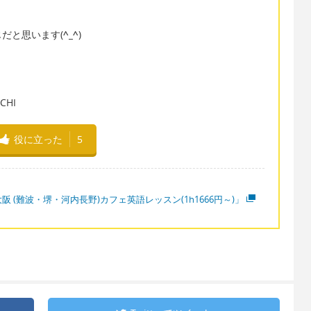
だと思います(
^_^
)
HI
役に立った
5
阪 (難波・堺・河内長野)カフェ英語レッスン(1h1666円～)」