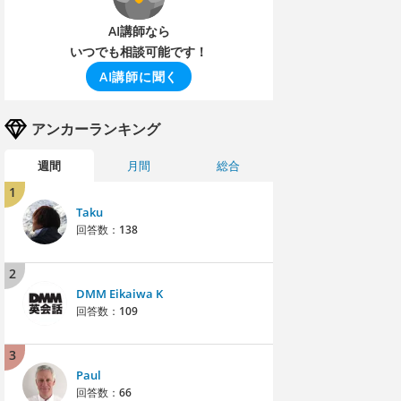
AI講師なら
いつでも相談可能です！
AI講師に聞く
アンカーランキング
週間
月間
総合
1
Taku
回答数：
138
2
DMM Eikaiwa K
回答数：
109
3
Paul
回答数：
66