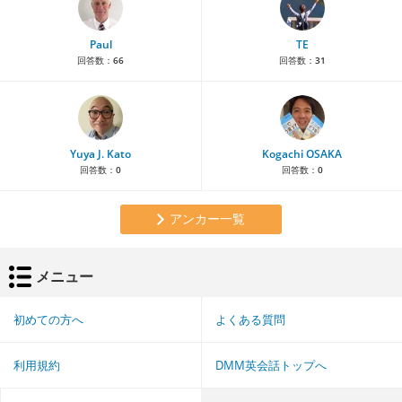
Paul
TE
回答数：
66
回答数：
31
Yuya J. Kato
Kogachi OSAKA
回答数：
0
回答数：
0
アンカー一覧
メニュー
初めての方へ
よくある質問
利用規約
DMM英会話トップへ