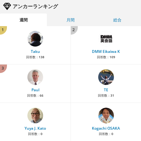
アンカーランキング
週間
月間
総合
1
2
Taku
DMM Eikaiwa K
回答数：
138
回答数：
109
3
Paul
TE
回答数：
66
回答数：
31
Yuya J. Kato
Kogachi OSAKA
回答数：
0
回答数：
0