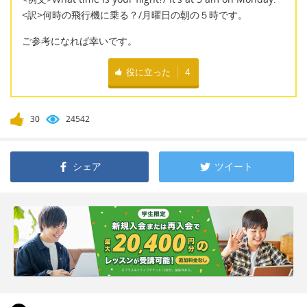
<訳>何時の飛行機に乗る？/月曜日の朝の５時です。
ご参考になれば幸いです。
役に立った
4
30
24542
シェア
ツイート