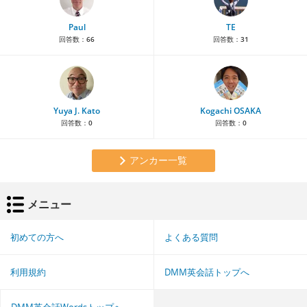
Paul
TE
回答数：
66
回答数：
31
Yuya J. Kato
Kogachi OSAKA
回答数：
0
回答数：
0
アンカー一覧
メニュー
初めての方へ
よくある質問
利用規約
DMM英会話トップへ
DMM英会話Wordsトップへ