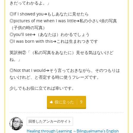
きだってわかるよ。」
◎If I showed you➔もしあなたに見せたら
◎pictures of me when I was little➔私の小さい頃の写真
（子供の時の写真）
◎you'll see➔（あなたは）わかるでしょう
◎I was born with this➔これは生まれつきです
英訳例②「（私の写真をあなたに）見せる気はないけど
ね。」
◎Not that I would➔そう言っておきながら、そのつもりは
ないけれど、と否定する時に使うフレーズです。
少しでもお役に立てれば幸いです。
役に立った
9
回答したアンカーのサイト
Healing through Learning ～Bilingualmama's English