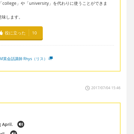
ollege」や「university」を代わりに使うことができま
を意味します。
役に立った
10
M英会話講師 Rhys（リス）
2017/07/04 15:46
 April.
il.