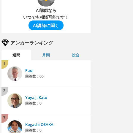
AI講師なら
いつでも相談可能です！
AI講師に聞く
アンカーランキング
週間
月間
総合
1
Paul
回答数：
66
2
Yuya J. Kato
回答数：
0
3
Kogachi OSAKA
回答数：
0