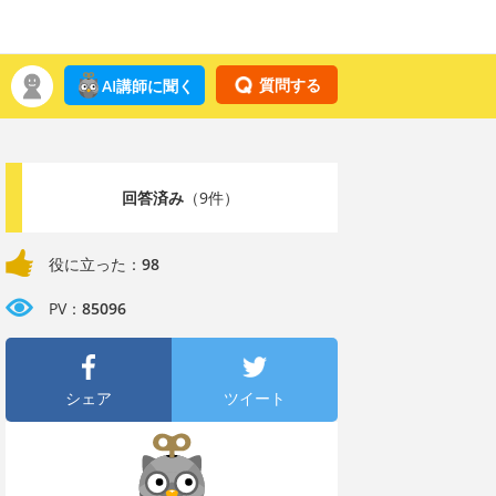
質問する
AI講師に聞く
回答済み
（9件）
役に立った：
98
PV：
85096
シェア
ツイート