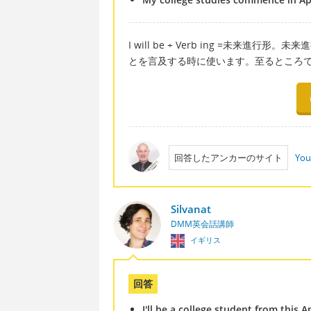
I will be + Verb ing =未
とを言及する時に使います。至るところ
回答したアンカーのサイト
You
Silvanat
DMM英会話講師
イギリス
回答
I'll be a college student from this Ap