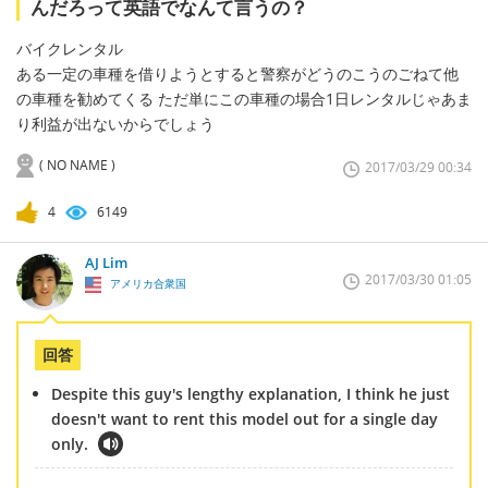
んだろって英語でなんて言うの？
バイクレンタル
ある一定の車種を借りようとすると警察がどうのこうのごねて他
の車種を勧めてくる ただ単にこの車種の場合1日レンタルじゃあま
り利益が出ないからでしょう
( NO NAME )
2017/03/29 00:34
4
6149
AJ Lim
2017/03/30 01:05
アメリカ合衆国
回答
Despite this guy's lengthy explanation, I think he just
doesn't want to rent this model out for a single day
only.