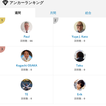
アンカーランキング
週間
月間
総合
1
2
Paul
Yuya J. Kato
回答数：
66
回答数：
0
3
Kogachi OSAKA
Taku
回答数：
0
回答数：
0
TE
Erik
回答数：
0
回答数：
0