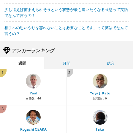
少し追えば捕まえられそうという状態が最も追いたくなる状態って英語
でなんて言うの？
相手への思いやりを忘れないことは必要なことです。って英語でなんて
言うの？
アンカーランキング
週間
月間
総合
1
2
Paul
Yuya J. Kato
回答数：
66
回答数：
0
3
Kogachi OSAKA
Taku