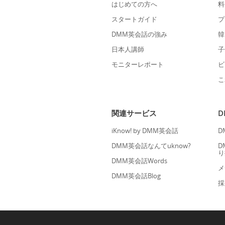
はじめての方へ
料
スタートガイド
プ
DMM英会話の強み
韓
日本人講師
子
モニターレポート
ビ
こ
関連サービス
iKnow! by DMM英会話
D
DMM英会話なんてuknow?
D
り
DMM英会話Words
メ
DMM英会話Blog
採