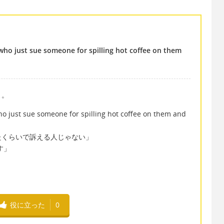
 who just sue someone for spilling hot coffee on them
よ。
o just sue someone for spilling hot coffee on them and
たくらいで訴える人じゃない」
ぼす」
役に立った
0