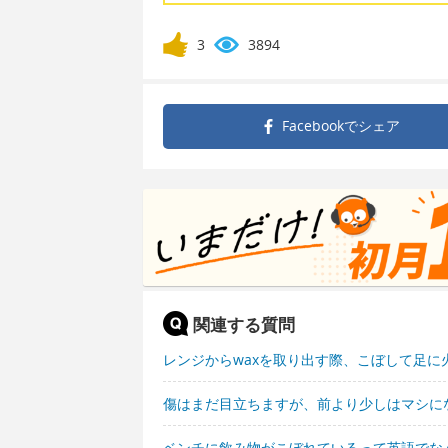
3
3894
Facebookで
シェア
関連する質問
レンジからwaxを取り出す際、こぼして足
傷はまだ目立ちますが、前より少しはマシに
ベンチに飲み物がこぼれているって英語でな