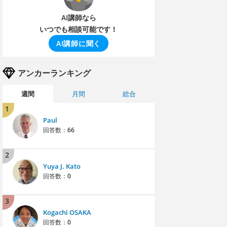
AI講師なら
いつでも相談可能です！
AI講師に聞く
アンカーランキング
週間
月間
総合
1
Paul
回答数：
66
2
Yuya J. Kato
回答数：
0
3
Kogachi OSAKA
回答数：
0