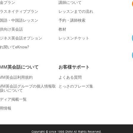
金プラン
講師について
ラスネイティブプラン
レッスンまでの流れ
国語・中国語レッスン
予約・講師検索
供向け英会話
教材
ジネス英会話オプション
レッスンチケット
れ聞いてeKnow?
DMM英会話について
お客様サポート
MM英会話利用規約
よくある質問
MM英会話グループの個人情報取
とっさのフレーズ集
扱いについて
ディア掲載一覧
用情報
Copyright © since 1998 DMM All Rights Reserved.