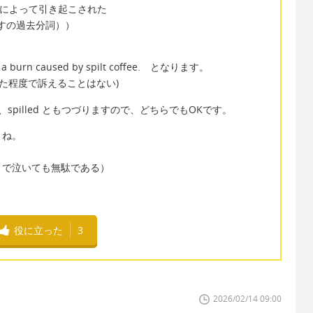
れたコーヒーによって引き起こされた
（こぼすの過去分詞））
ainst a burn caused by spilt coffee. となります。
た程度で訴えることはない)
に、spilled ともつづりますので、どちらでもOKです。
よね。
とで泣いても無駄である）
役に立った
3
2026/02/14 09:00