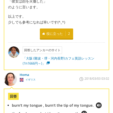
「彼女は顔を火傷した」
のように言います。
以上です。
少しでも参考になれば幸いです(
^_^
)
役に立った
2
回答したアンカーのサイト
「大阪 (難波・堺・河内長野)カフェ英語レッスン
(1h1666円～)」
Homa
2018/03/03 03:02
イギリス
回答
burn't my tongue , burn't the tip of my tongue.