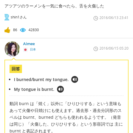
アツアツのラーメンを一気に食べたら、舌を火傷した
shin1さん
2016/06/13 23:41
86
42830
Aimee
2016/06/15 05:20
日本
回答
I burned/burnt my tongue.
My tongue is burnt.
動詞 burn は「焼く」以外に「ひりひりする」という意味も
あって火傷や日焼けにも使えます。過去形・過去分詞形のス
ペルは burnt、burned どちらも使われるようです。（発音
は同じ）「火傷した、ひりひりする」という形容詞では 主に
burnt と表記されます。