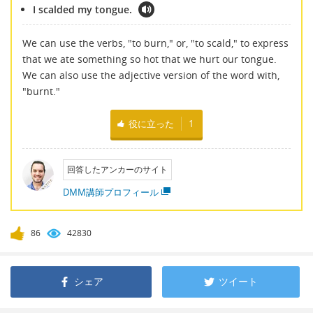
I scalded my tongue.
We can use the verbs, "to burn," or, "to scald," to express
that we ate something so hot that we hurt our tongue.
We can also use the adjective version of the word with,
"burnt."
役に立った
1
回答したアンカーのサイト
DMM講師プロフィール
86
42830
シェア
ツイート