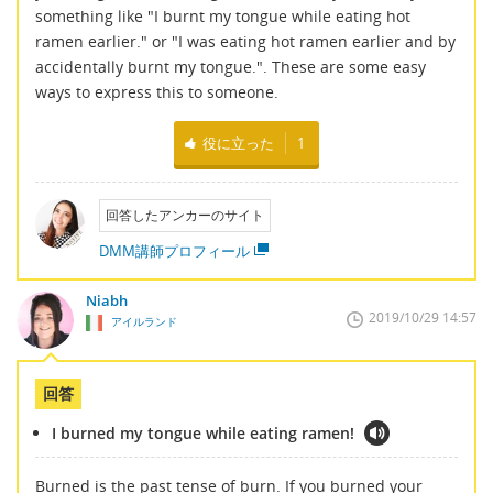
something like "I burnt my tongue while eating hot
ramen earlier." or "I was eating hot ramen earlier and by
accidentally burnt my tongue.". These are some easy
ways to express this to someone.
役に立った
1
回答したアンカーのサイト
DMM講師プロフィール
Niabh
2019/10/29 14:57
アイルランド
回答
I burned my tongue while eating ramen!
Burned is the past tense of burn. If you burned your