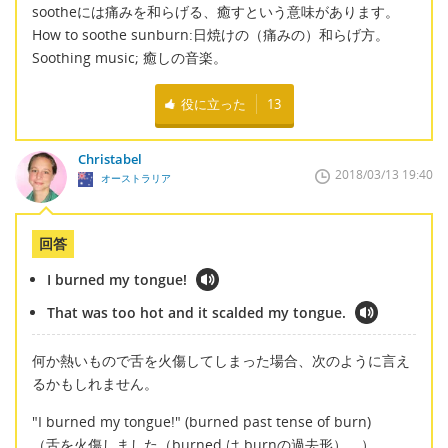
sootheには痛みを和らげる、癒すという意味があります。
How to soothe sunburn:日焼けの（痛みの）和らげ方。
Soothing music; 癒しの音楽。
役に立った
13
Christabel
2018/03/13 19:40
オーストラリア
回答
I burned my tongue!
That was too hot and it scalded my tongue.
何か熱いもので舌を火傷してしまった場合、次のように言え
るかもしれません。
"I burned my tongue!" (burned past tense of burn)
（舌を火傷しました（burned は burnの過去形）。）