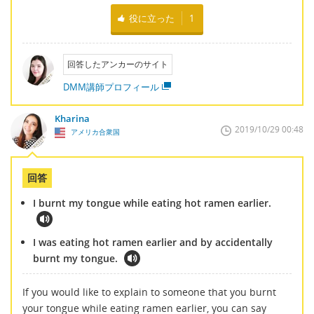
役に立った
1
回答したアンカーのサイト
DMM講師プロフィール
Kharina
2019/10/29 00:48
アメリカ合衆国
回答
I burnt my tongue while eating hot ramen earlier.
I was eating hot ramen earlier and by accidentally
burnt my tongue.
If you would like to explain to someone that you burnt
your tongue while eating ramen earlier, you can say