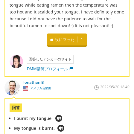
tongue while eating ramen then the temperature was
too hot and it scalded your tongue. I have definitely done
because I did not have the patience to wait for the
beautiful ramen to cool down! :) It is not pleasant! :)
役に立った
1
回答したアンカーのサイト
DMM講師プロフィール
Jonathan B
2022/05/20 18:49
アメリカ合衆国
回答
I burnt my tongue.
My tongue is burnt.