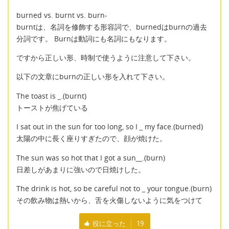
burned vs. burnt vs. burn-
burntは、名詞を修飾する形容詞で、burnedはburnの過去
分詞です。 Burnは動詞にも名詞にもなります。
ですから正しい形、時制で使うように注意して下さい。
以下の文章にburnの正しい形を入れて下さい。
The toast is
_
.(burnt)
トーストが焦げている
I sat out in the sun for too long, so I
_
my face.(burned)
太陽の中に長く座りすぎたので、顔が焼けた。
The sun was so hot that I got a sun
__
.(burn)
日差しがあまりに強いので日焼けした。
The drink is hot, so be careful not to
_
your tongue.(burn)
その飲み物は熱いから、舌を火傷しないように気をつけて
役に立った
19