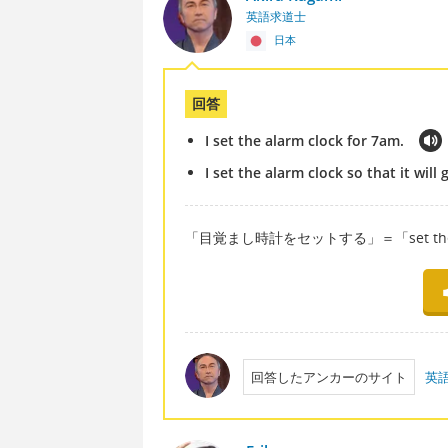
英語求道士
日本
回答
I set the alarm clock for 7am.
I set the alarm clock so that it will 
「目覚まし時計をセットする」＝「set the al
回答したアンカーのサイト
英