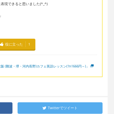
表現できると思いました(
^_^
)
」
役に立った
1
阪 (難波・堺・河内長野)カフェ英語レッスン(1h1666円～)」
Twitterで
ツイート