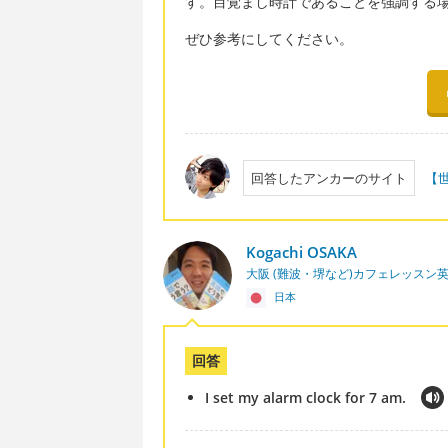
す。目覚まし時計であることを強調する場合は 
ぜひ参考にしてください。
回答したアンカーのサイト
【
Kogachi OSAKA
大阪 (難波・堺など)カフェレッスン
日本
回答
I set my alarm clock for 7 am.