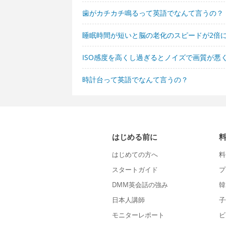
歯がカチカチ鳴るって英語でなんて言うの？
睡眠時間が短いと脳の老化のスピードが2倍
ISO感度を高くし過ぎるとノイズで画質が悪
時計台って英語でなんて言うの？
はじめる前に
はじめての方へ
料
スタートガイド
プ
DMM英会話の強み
韓
日本人講師
子
モニターレポート
ビ