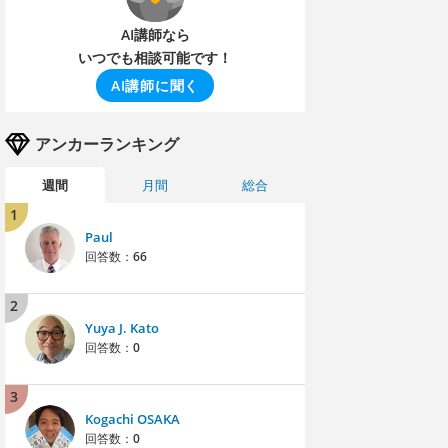
AI講師なら
いつでも相談可能です！
AI講師に聞く
アンカーランキング
週間
月間
総合
1
Paul
回答数：
66
2
Yuya J. Kato
回答数：
0
3
Kogachi OSAKA
回答数：
0