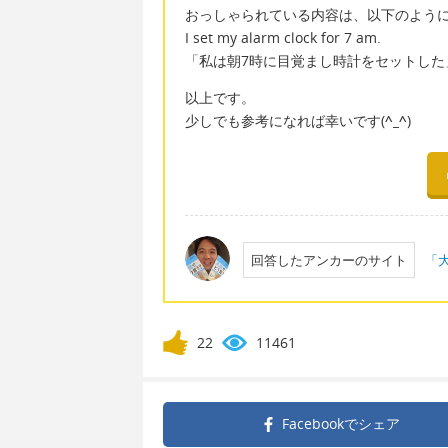
おっしゃられている内容は、以下のように
I set my alarm clock for 7 am.
「私は朝7時に目覚まし時計をセットした
以上です。
少しでも参考になれば幸いです(
^_^
)
回答したアンカーのサイト
「大
22
11461
Facebookで
シェア