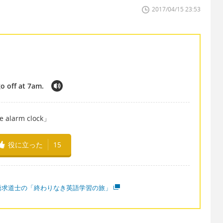
2017/04/15 23:53
go off at 7am.
arm clock」
役に立った
15
語求道士の「終わりなき英語学習の旅」