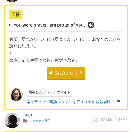
回答
You were brave! I am proud of you.
直訳）勇気がいったね（勇ましかったね）。あなたのことを
誇りに思うよ。
↓
意訳）よく頑張ったね。偉かったよ。
役に立った
6
回答したアンカーのサイト
ネイティブ式英語レッスンをアメリカからお届け！
Taku
2024/06/24 13:34
アメリカ合衆国