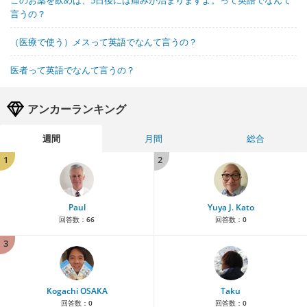
このお薬を飲めば、5日後には痛みが治まりますよ。って英語でなんて
言うの？
（医療で使う）メスって英語でなんて言うの？
医者って英語でなんて言うの？
アンカーランキング
週間
月間
総合
1
2
Paul
Yuya J. Kato
回答数：
66
回答数：
0
3
Kogachi OSAKA
Taku
回答数：
0
回答数：
0