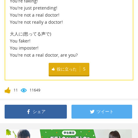
You're faking!
You're just pretending!
You're not a real doctor!
You're not really a doctor!
大人に(怒ってる声で)
You faker!
You imposter!
You're not a real doctor, are you?
役に立った
5
11
11649
シェア
ツイート