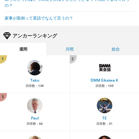
の？
家事が面倒って英語でなんて言うの？
アンカーランキング
週間
月間
総合
1
2
Taku
DMM Eikaiwa K
回答数：
138
回答数：
109
3
Paul
TE
回答数：
66
回答数：
31