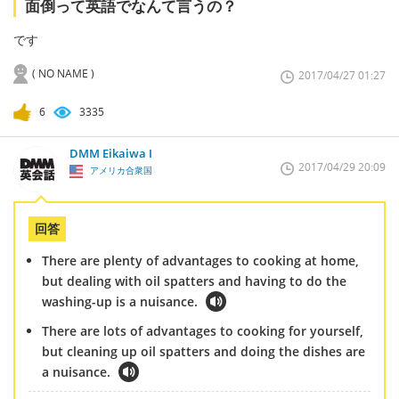
面倒って英語でなんて言うの？
です
( NO NAME )
2017/04/27 01:27
6
3335
DMM Eikaiwa I
2017/04/29 20:09
アメリカ合衆国
回答
There are plenty of advantages to cooking at home,
but dealing with oil spatters and having to do the
washing-up is a nuisance.
There are lots of advantages to cooking for yourself,
but cleaning up oil spatters and doing the dishes are
a nuisance.