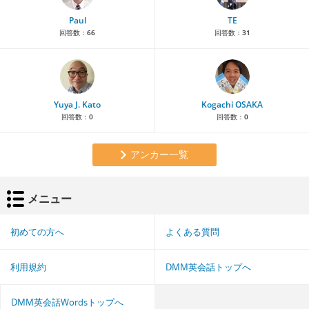
Paul
TE
回答数：
66
回答数：
31
Yuya J. Kato
Kogachi OSAKA
回答数：
0
回答数：
0
アンカー一覧
メニュー
初めての方へ
よくある質問
利用規約
DMM英会話トップへ
DMM英会話Wordsトップへ