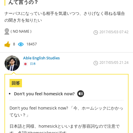
んて言うの？
ナーバスになっている相手を気遣いつつ、さりげなく尋ねる場合
の聞き方を知りたい
( NO NAME )
2017/05/03 07:42
8
18457
Able English Studies
2017/05/05 21:24
日本
回答
Don't you feel homesick now?
Don't you feel homesick now? 「今、ホームシックにかかっ
てない？」
日本語と同様、homesickといいますが形容詞なので注意で
す。名詞はhomesicknessです。