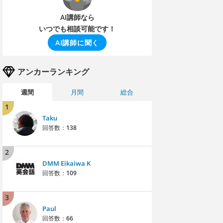
AI講師なら
いつでも相談可能です！
AI講師に聞く
アンカーランキング
週間
月間
総合
1
Taku
回答数：
138
2
DMM Eikaiwa K
回答数：
109
3
Paul
回答数：
66