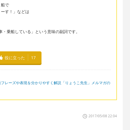
・船で
まーす！」などは
乗車・乗船している」という意味の副詞です。
役に立った
17
語フレーズや表現を分かりやすく解説「りょうこ先生」メルマガの
2017/05/08 22:04