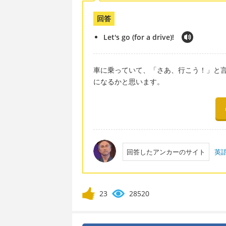
回答
Let's go (for a drive)!
車に乗っていて、「さあ、行こう！」と
になるかと思います。
回答したアンカーのサイト
英
23
28520