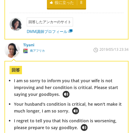
役に立った
8
回答したアンカーのサイト
DMM講師プロフィール
Tiyani
2019/05/13 23:34
南アフリカ
回答
I am so sorry to inform you that your wife is not
improving and her condition is critical. Please start
saying your goodbyes.
Your husband's condition is critical, he won't make it
much longer, I am so sorry.
I regret to tell you that his condition is worsening,
please prepare to say goodbye.