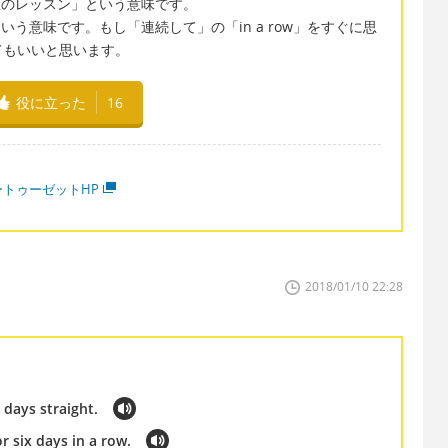
は「同じ先生のレッスン」という意味です。
日間毎日」という意味です。もし「連続して」の「in a row」をすぐに思
てもいいと思います。
役に立った
16
ートゥーゼットHP
2018/01/10 22:28
 days straight.
r six days in a row.