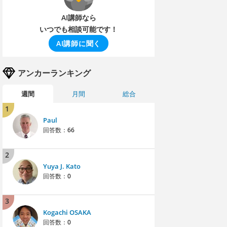
AI講師なら
いつでも相談可能です！
AI講師に聞く
アンカーランキング
週間
月間
総合
1
Paul
回答数：
66
2
Yuya J. Kato
回答数：
0
3
Kogachi OSAKA
回答数：
0