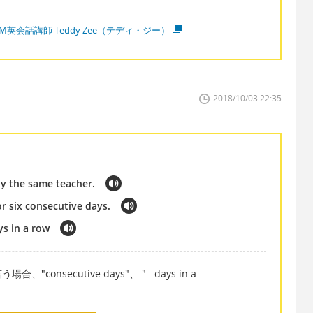
M英会話講師 Teddy Zee（テディ・ジー）
2018/10/03 22:35
 by the same teacher.
r six consecutive days.
s in a row
secutive days"、 "...days in a