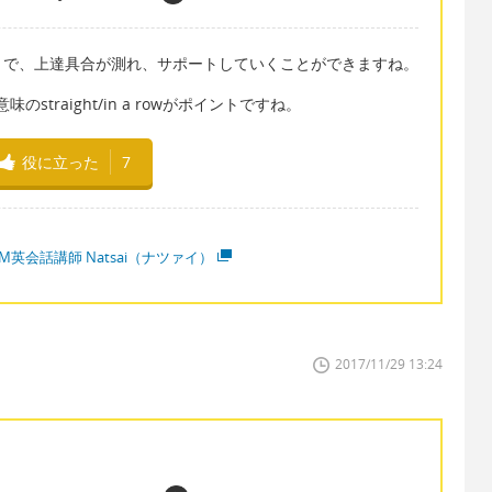
とで、上達具合が測れ、サポートしていくことができますね。
味のstraight/in a rowがポイントですね。
役に立った
7
M英会話講師 Natsai（ナツァイ）
2017/11/29 13:24