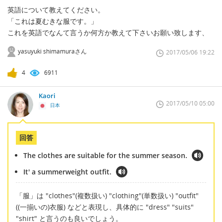
英語について教えてください。
「これは夏むきな服です。」
これを英語でなんて言うか何方か教えて下さいお願い致します、
yasuyuki shimamuraさん
2017/05/06 19:22
4
6911
Kaori
2017/05/10 05:00
日本
回答
The clothes are suitable for the summer season.
It' a summerweight outfit.
「服」は "clothes"(複数扱い) "clothing"(単数扱い) "outfit"
((一揃いの)衣服) などと表現し、具体的に "dress" "suits"
"shirt" と言うのも良いでしょう。