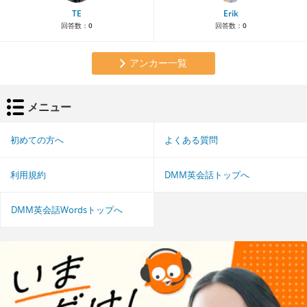
TE
Erik
回答数：
0
回答数：
0
アンカー一覧
メニュー
初めての方へ
よくある質問
利用規約
DMM英会話トップへ
DMM英会話Wordsトップへ