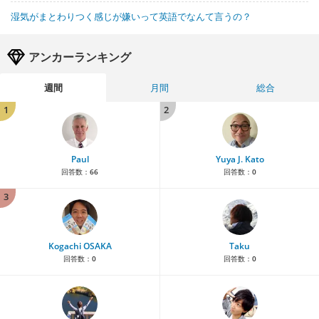
湿気がまとわりつく感じが嫌いって英語でなんて言うの？
アンカーランキング
週間
月間
総合
1
2
Paul
Yuya J. Kato
回答数：
66
回答数：
0
3
Kogachi OSAKA
Taku
回答数：
0
回答数：
0