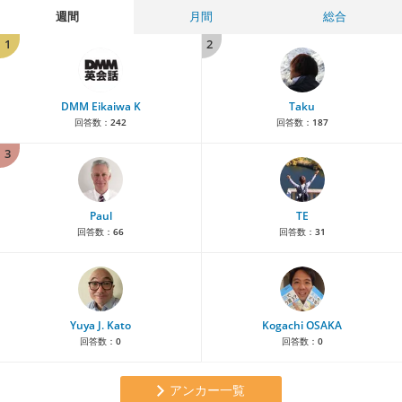
週間
月間
総合
1
2
DMM Eikaiwa K
Taku
回答数：
242
回答数：
187
3
Paul
TE
回答数：
66
回答数：
31
Yuya J. Kato
Kogachi OSAKA
回答数：
0
回答数：
0
アンカー一覧