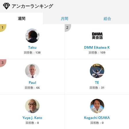
アンカーランキング
週間
月間
総合
1
2
Taku
DMM Eikaiwa K
回答数：
138
回答数：
109
3
Paul
TE
回答数：
66
回答数：
31
Yuya J. Kato
Kogachi OSAKA
回答数：
0
回答数：
0