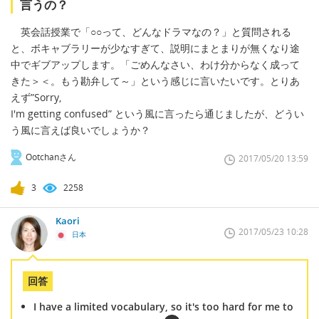
言うの？
英会話授業で「○○って、どんなドラマなの？」と質問される
と、ボキャブラリーが少なすぎて、説明にまとまりが無くなり途
中でギブアップします。「ごめんなさい、わけ分からなく成って
きた＞＜。もう勘弁して～」という感じに言いたいです。とりあ
えず”Sorry,
I'm getting confused” という風に言ったら通じましたが、どうい
う風に言えば良いでしょうか？
Ootchanさん
2017/05/20 13:59
3
2258
Kaori
2017/05/23 10:28
日本
回答
I have a limited vocabulary, so it's too hard for me to