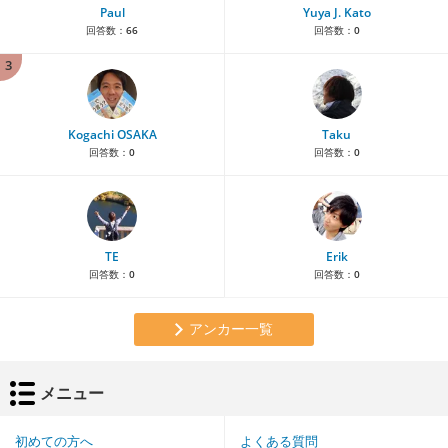
Paul
Yuya J. Kato
回答数：
66
回答数：
0
3
Kogachi OSAKA
Taku
回答数：
0
回答数：
0
TE
Erik
回答数：
0
回答数：
0
アンカー一覧
メニュー
初めての方へ
よくある質問