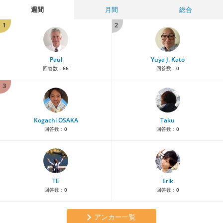
週間
月間
総合
1
2
Paul
Yuya J. Kato
回答数：
66
回答数：
0
3
Kogachi OSAKA
Taku
回答数：
0
回答数：
0
TE
Erik
回答数：
0
回答数：
0
アンカー一覧