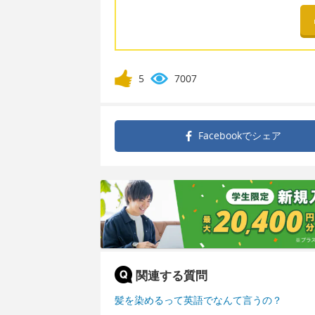
5
7007
Facebookで
シェア
関連する質問
髪を染めるって英語でなんて言うの？