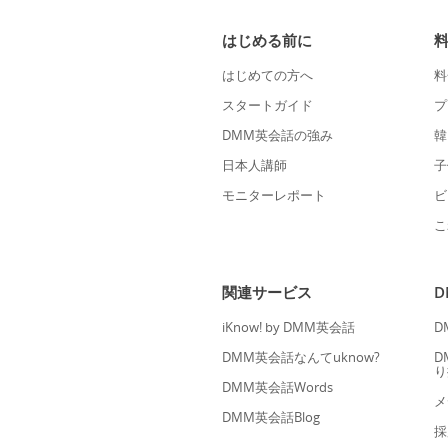
はじめる前に
はじめての方へ
料
スタートガイド
プ
DMM英会話の強み
韓
日本人講師
子
モニターレポート
ビ
こ
関連サービス
iKnow! by DMM英会話
D
DMM英会話なんてuknow?
D
り
DMM英会話Words
メ
DMM英会話Blog
採