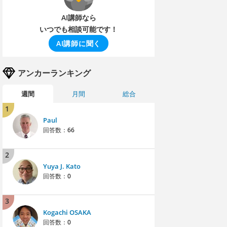
AI講師なら
いつでも相談可能です！
AI講師に聞く
アンカーランキング
週間
月間
総合
1
Paul
回答数：
66
2
Yuya J. Kato
回答数：
0
3
Kogachi OSAKA
回答数：
0