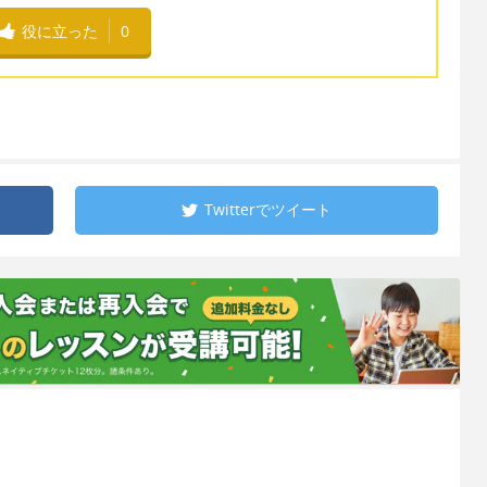
役に立った
0
Twitterで
ツイート