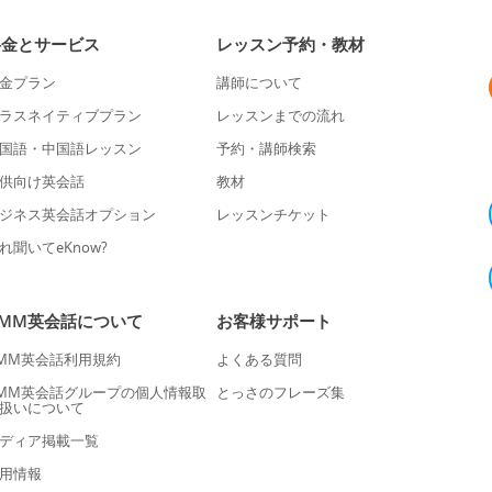
料金とサービス
レッスン予約・教材
金プラン
講師について
ラスネイティブプラン
レッスンまでの流れ
国語・中国語レッスン
予約・講師検索
供向け英会話
教材
ジネス英会話オプション
レッスンチケット
れ聞いてeKnow?
DMM英会話について
お客様サポート
MM英会話利用規約
よくある質問
MM英会話グループの個人情報取
とっさのフレーズ集
扱いについて
ディア掲載一覧
用情報