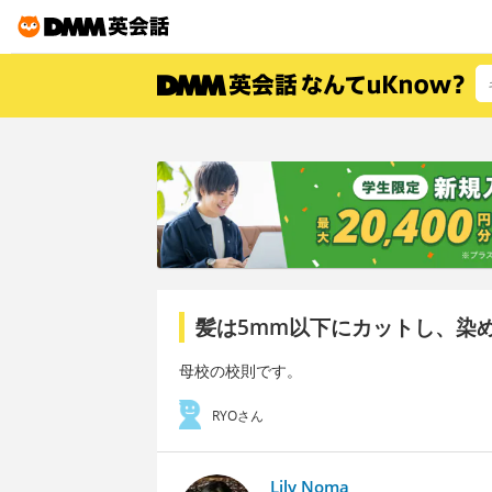
髪は5mm以下にカットし、染
母校の校則です。
RYOさん
Lily Noma